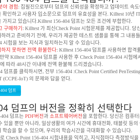
 분야 경험
: 집필진으로부터 덤프의 신뢰성을 확정하고 업데이트 속도
 확인하고 사용자 입소문으로 덤프의 유효성을 본다. Killtest 10년 
가지고 있습니다.Killtest 156-404 덤프는 모든 조건에 부합한다.
고 구매하기
: Killtest 가 최신Check Point 시험문제를 제공합니다. 당신이 
하려고 준비하기 전에, 우리가 제공한 테스트 샘플을 통해 그 내용들이 
6-404 시험을 보는 지식과 일치하는지 알 수 있습니다.
격하지 못하면 전액 환불한다
: Killtest 156-404 덤프를 사용하면 합
약 Killtest 156-404 덤프를 사용한 후 Check Point 156-404 시
 따라 48시간 이내에 전액 환불해 드리겠습니다.
 덤프를 클릭하시면, 전부 156-404 :Check Point Certified PenTesting 
IoT (CCPE-IoT) 의 문제와 답을 얻다.
404 덤프의 버전을 정확히 선택한다
156-404 덤프는
PDF버전
과
소프트웨어버전
을 포함한다. 당신은 컴퓨터
수 있을 뿐만 아니라, 일상생활의 여가 시간에 휴대전화, 태블릿 등의
 학습을 할 수 있으며, 우리의 학습시간을 극대화할 수 있습니다.
 Check Point 156-404 시험내용을 익히고, 지식점마다 측정방식을