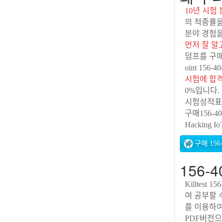
10년 시험
의 적중률을
분야 경험을 
먼저 잘 알
덤프를 구매
oint 15
시험에 합
0%입니다. 만
시험성적표에
구매156-404
Hacking 
156-
Killtest 
여 공부할 
를 이용하여
PDF버전으로