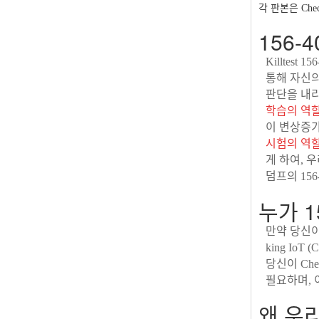
각 판본은 Che
156
Killtes
통해 자신의
판단을 내리
학습의 역
이 변상증가
시험의 역
게 하여, 
덤프의 15
누가 1
만약 당신이 공
king Io
당신이 Chec
필요하며, 
왜 우리