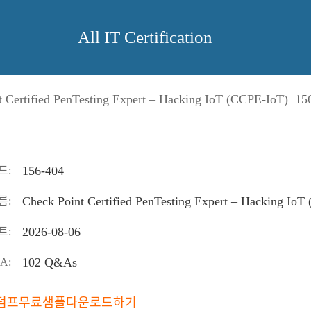
All IT Certification
t Certified PenTesting Expert – Hacking IoT (CCPE-IoT) 15
156-404
드:
Check Point Certified PenTesting Expert – Hacking IoT
름:
2026-08-06
트:
102 Q&As
A:
04 덤프무료샘플다운로드하기